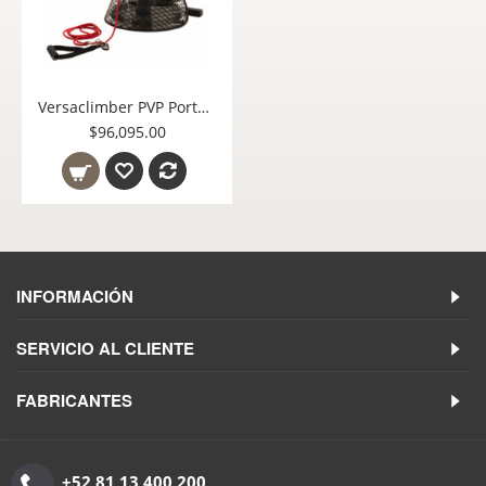
Versaclimber PVP Portable VersaPulley ejercicio rotational inertial resistance
$96,095.00
INFORMACIÓN
SERVICIO AL CLIENTE
FABRICANTES
+52 81 13 400 200