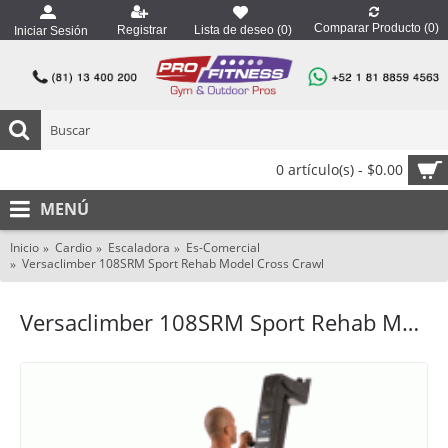
Comparar Producto (
0
)
Registrar
Lista de deseo (
0
)
Iniciar Sesión
0 artículo(s) - $0.00
MENÚ
Inicio
Cardio
Escaladora
Es-Comercial
Versaclimber 108SRM Sport Rehab Model Cross Crawl
Versaclimber 108SRM Sport Rehab Model Cross Crawl