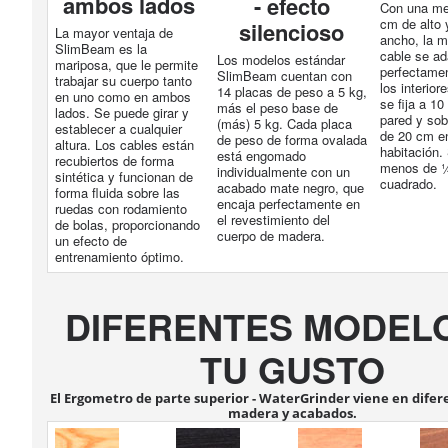
ambos lados
- efecto
Con una me
cm de alto 
silencioso
La mayor ventaja de
ancho, la m
SlimBeam es la
cable se ad
Los modelos estándar
mariposa, que le permite
perfectamen
SlimBeam cuentan con
trabajar su cuerpo tanto
los interio
14 placas de peso a 5 kg,
en uno como en ambos
se fija a 10
más el peso base de
lados. Se puede girar y
pared y sob
(más) 5 kg. Cada placa
establecer a cualquier
de 20 cm en
de peso de forma ovalada
altura. Los cables están
habitación.
está engomado
recubiertos de forma
menos de ¼
individualmente con un
sintética y funcionan de
cuadrado.
acabado mate negro, que
forma fluida sobre las
encaja perfectamente en
ruedas con rodamiento
el revestimiento del
de bolas, proporcionando
cuerpo de madera.
un efecto de
entrenamiento óptimo.
DIFERENTES MODEL
TU GUSTO
El Ergometro de parte superior - WaterGrinder viene en difer
madera y acabados.