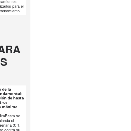
enamientos
izados para el
ntrenamiento.
PARA
ES
 de la
undamental:
sión de hasta
tros
 la máxima
 SlimBeam se
iando el
renar a 3: 1,
mo contra su