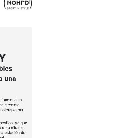
Y
bles
a una
ifuncionales.
e ejercicio.
sioterapia han
méstico, ya que
 a su silueta
na estación de
al.