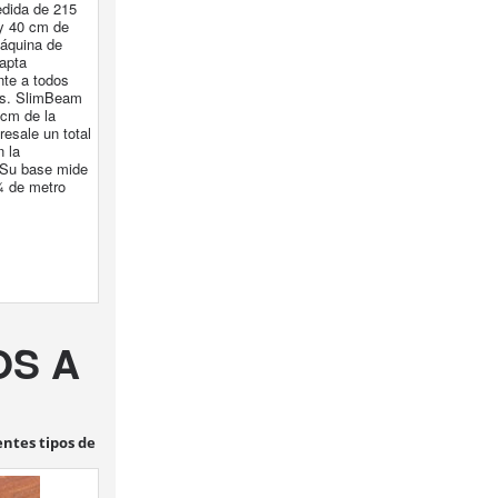
dida de 215
y 40 cm de
áquina de
apta
te a todos
res. SlimBeam
 cm de la
resale un total
 la
 Su base mide
 de metro
OS A
entes tipos de