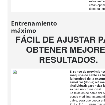
estos entr
están optim
éxito del e
Entrenamiento
máximo
FÁCIL DE AJUSTAR 
OBTENER MEJOR
RESULTADOS.
El rango de movimiento
máquina de cable es f
la longitud de la exten
4 metros (doble) o 8 me
(individual) garantiza
expansión funcional.
La relación de cable del
puede modificar intercamb
cable, para que pueda ent
2: 1 y 1: 1. El peso máxi