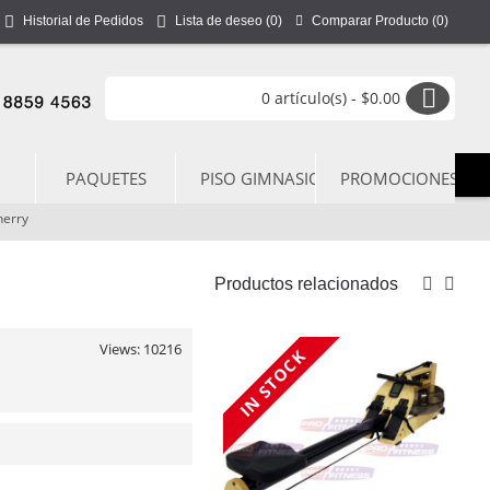
Comparar Producto (
0
)
Historial de Pedidos
Lista de deseo (
0
)
0 artículo(s) - $0.00
PAQUETES
PISO GIMNASIO
PROMOCIONES
herry
Productos relacionados
Views: 10216
 STOCK