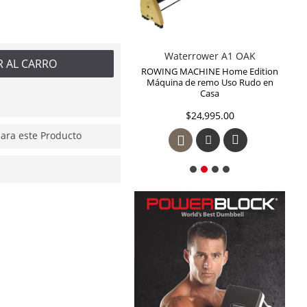
Waterrower A1 OAK
Waterrower Classic Máquina de Remo de Uso Rudo en Casa o Gimnasio 100 S4 CLASSIC BLE House of Cards
R AL CARRO
NG MACHINE Home Edition
Waterrower Classic Máquina de
uina de remo Uso Rudo en
Remo de Uso Rudo en Casa o
Casa
Gimnasio 100 S4 CLASSIC BLE
House of Cards
$24,995.00
$41,995.00
ra este Producto