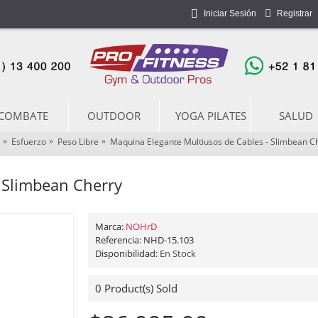
Iniciar Sesión
Registrar
COMBATE
OUTDOOR
YOGA PILATES
SALUD
Esfuerzo
Peso Libre
Maquina Elegante Multiusos de Cables - Slimbean C
 Slimbean Cherry
Marca:
NOHrD
IN STOCK
IN
Referencia:
NHD-15.103
Disponibilidad:
En Stock
0
Product(s) Sold