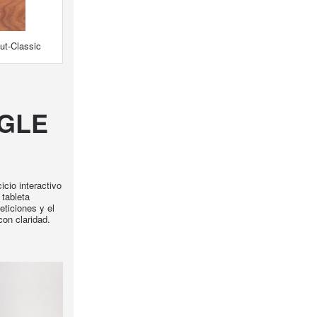
ut-Classic
OGLE
cio interactivo
tableta
ticiones y el
on claridad.