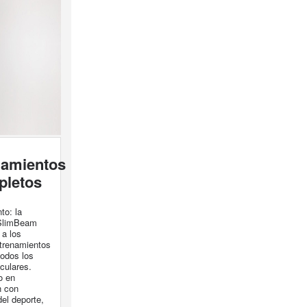
namientos
pletos
to: la
 SlimBeam
 a los
trenamientos
todos los
culares.
o en
n con
del deporte,