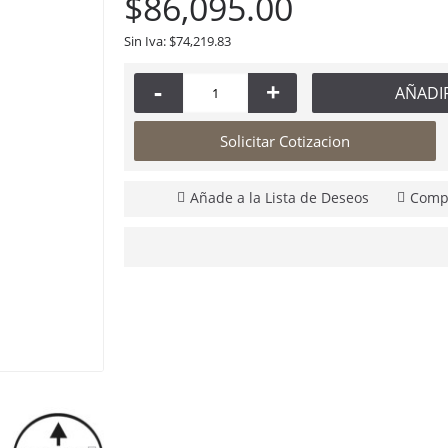
$86,095.00
Sin Iva: $74,219.83
Waterrower Club Máquina de Remo de Uso Rudo para Gimnasio 150-S4-Retail
-
+
AÑADI
ROWI
Máq
Solicitar Cotizacion
$29,995.00
Añade a la Lista de Deseos
Compa