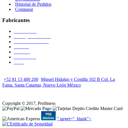
Historial de Pedidos
Comparar
Fabricantes
WaterRower
Century Martial Arts
Circle Fitness USA
NOHrD
Hotworx
PowerBlock
más...
+52 81 13 400 200
Miguel Hidalgo y Costilla 102 B Col. La
Fama. Santa Catarina, Nuevo León México
Copyright © 2017, Profitness
" target="_blank">