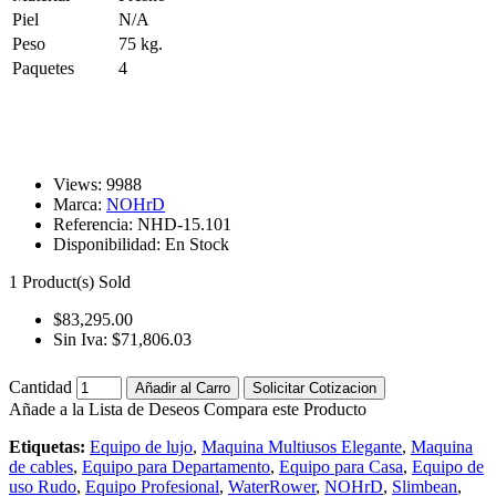
Piel
N/A
Peso
75 kg.
Paquetes
4
Views: 9988
Marca:
NOHrD
Referencia:
NHD-15.101
Disponibilidad:
En Stock
1
Product(s) Sold
$83,295.00
Sin Iva: $71,806.03
Cantidad
Añadir al Carro
Solicitar Cotizacion
Añade a la Lista de Deseos
Compara este Producto
Etiquetas:
Equipo de lujo
,
Maquina Multiusos Elegante
,
Maquina
de cables
,
Equipo para Departamento
,
Equipo para Casa
,
Equipo de
uso Rudo
,
Equipo Profesional
,
WaterRower
,
NOHrD
,
Slimbean
,