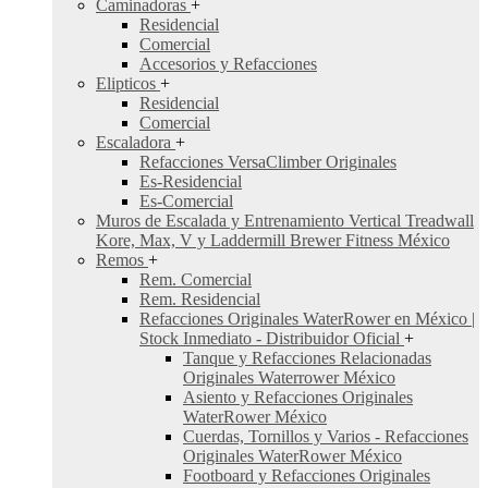
Caminadoras
+
Residencial
Comercial
Accesorios y Refacciones
Elipticos
+
Residencial
Comercial
Escaladora
+
Refacciones VersaClimber Originales
Es-Residencial
Es-Comercial
Muros de Escalada y Entrenamiento Vertical Treadwall
Kore, Max, V y Laddermill Brewer Fitness México
Remos
+
Rem. Comercial
Rem. Residencial
Refacciones Originales WaterRower en México |
Stock Inmediato - Distribuidor Oficial
+
Tanque y Refacciones Relacionadas
Originales Waterrower México
Asiento y Refacciones Originales
WaterRower México
Cuerdas, Tornillos y Varios - Refacciones
Originales WaterRower México
Footboard y Refacciones Originales