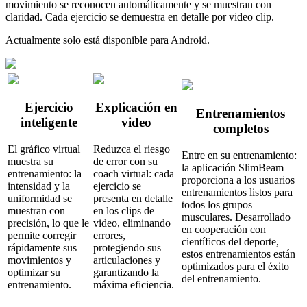
movimiento se reconocen automáticamente y se muestran con
claridad. Cada ejercicio se demuestra en detalle por video clip.
Actualmente solo está disponible para Android.
Ejercicio
Explicación en
Entrenamientos
inteligente
video
completos
El gráfico virtual
Reduzca el riesgo
Entre en su entrenamiento:
muestra su
de error con su
la aplicación SlimBeam
entrenamiento: la
coach virtual: cada
proporciona a los usuarios
intensidad y la
ejercicio se
entrenamientos listos para
uniformidad se
presenta en detalle
todos los grupos
muestran con
en los clips de
musculares. Desarrollado
precisión, lo que le
video, eliminando
en cooperación con
permite corregir
errores,
científicos del deporte,
rápidamente sus
protegiendo sus
estos entrenamientos están
movimientos y
articulaciones y
optimizados para el éxito
optimizar su
garantizando la
del entrenamiento.
entrenamiento.
máxima eficiencia.