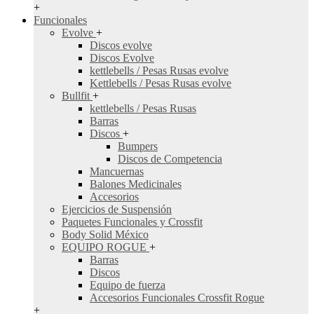
+
Funcionales
Evolve
+
Discos evolve
Discos Evolve
kettlebells / Pesas Rusas evolve
Kettlebells / Pesas Rusas evolve
Bullfit
+
kettlebells / Pesas Rusas
Barras
Discos
+
Bumpers
Discos de Competencia
Mancuernas
Balones Medicinales
Accesorios
Ejercicios de Suspensión
Paquetes Funcionales y Crossfit
Body Solid México
EQUIPO ROGUE
+
Barras
Discos
Equipo de fuerza
Accesorios Funcionales Crossfit Rogue
+