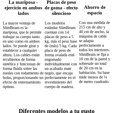
La mariposa -
Placas de peso
Ahorro de
ejercicio en ambos
de goma - efecto
espacio
lados
silencioso
Con una medida de
La mayor ventaja de
Los modelos
215 cm de alto y
SlimBeam es la
estándar SlimBeam
40 cm de ancho, la
mariposa, que le permite
cuentan con 14
máquina de cable
trabajar su cuerpo tanto
placas de peso a 5
se adapta
en uno como en ambos
kg, más el peso base
perfectamente a
lados. Se puede girar y
de (más) 5 kg. Cada
todos los interiores.
establecer a cualquier
placa de peso de
SlimBeam se fija a
altura. Los cables están
forma ovalada está
10 cm de la pared y
recubiertos de forma
engomado
sobresale un total
sintética y funcionan de
individualmente con
de 20 cm en la
forma fluida sobre las
un acabado mate
habitación. Su base
ruedas con rodamiento de
negro, que encaja
mide menos de ¼
bolas, proporcionando un
perfectamente en el
de metro cuadrado.
efecto de entrenamiento
revestimiento del
óptimo.
cuerpo de madera.
Diferentes modelos a tu gusto