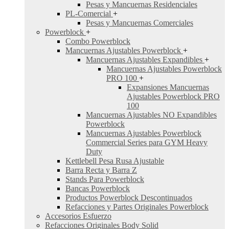
Pesas y Mancuernas Residenciales
PL-Comercial
+
Pesas y Mancuernas Comerciales
Powerblock
+
Combo Powerblock
Mancuernas Ajustables Powerblock
+
Mancuernas Ajustables Expandibles
+
Mancuernas Ajustables Powerblock
PRO 100
+
Expansiones Mancuernas
Ajustables Powerblock PRO
100
Mancuernas Ajustables NO Expandibles
Powerblock
Mancuernas Ajustables Powerblock
Commercial Series para GYM Heavy
Duty
Kettlebell Pesa Rusa Ajustable
Barra Recta y Barra Z
Stands Para Powerblock
Bancas Powerblock
Productos Powerblock Descontinuados
Refacciones y Partes Originales Powerblock
Accesorios Esfuerzo
Refacciones Originales Body Solid