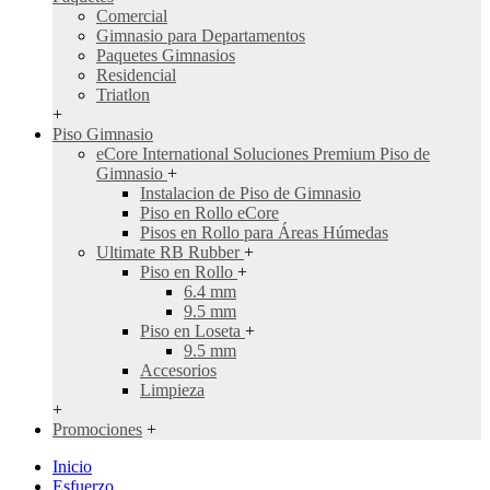
Comercial
Gimnasio para Departamentos
Paquetes Gimnasios
Residencial
Triatlon
+
Piso Gimnasio
eCore International Soluciones Premium Piso de
Gimnasio
+
Instalacion de Piso de Gimnasio
Piso en Rollo eCore
Pisos en Rollo para Áreas Húmedas
Ultimate RB Rubber
+
Piso en Rollo
+
6.4 mm
9.5 mm
Piso en Loseta
+
9.5 mm
Accesorios
Limpieza
+
Promociones
+
Inicio
Esfuerzo