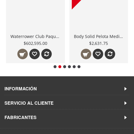
Waterrower Club Paquete 18 Máquinas de Remos, Equipo ideal para Gimnasios y Salones Indoor Rowing
Body Solid Pelota Medicinal con Doble Agarre 10 Lbs. 4.5 Kgs. BSTDMB10
$602,595.00
$2,631.75
INFORMACIÓN
SERVICIO AL CLIENTE
FABRICANTES