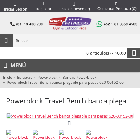
Comparar Producto (
0
)
Registrar
Lista de deseo (
0
)
Iniciar Sesión
0 artículo(s) - $0.00
MENÚ
Inicio
Esfuerzo
Powerblock
Bancas Powerblock
Powerblock Travel Bench banca plegable para pesas 620-00152-00
Powerblock Travel Bench banca plegable para pesas 620-00152-00