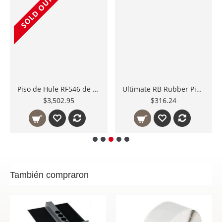
SOLD OUT
Piso de Hule RF546 de 48" X 72" X 1/2" 122cm X 183cm X 12mm Protege Area de Bumpers Crossfit Body Solid Mexico
Ultimate RB Rubber Piso de Hule para Gimnasio muestras de color y espesor.
$3,502.95
$316.24
También compraron