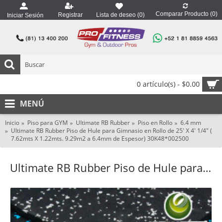
Comparar Producto (
0
)
Registrar
Lista de deseo (
0
)
Iniciar Sesión
0 artículo(s) - $0.00
MENÚ
Inicio
Piso para GYM
Ultimate RB Rubber
Piso en Rollo
6.4 mm
Ultimate RB Rubber Piso de Hule para Gimnasio en Rollo de 25' X 4' 1/4" (
7.62mts X 1.22mts. 9.29m2 a 6.4mm de Espesor) 30K48*002500
Ultimate RB Rubber Piso de Hule para Gimnasio en Rollo de 25' X 4' 1/4" ( 7.62mts X 1.22mts. 9.29m2 a 6.4mm de Espesor) 30K48*002500