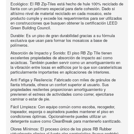
Ecológico: El RB Zip-Tiles está hecho de hule 100% reciclado de
llanta con un polímero especial para darle cohesión. Dado si
altísimo nivel de material reciclado en cada mosaico, este
producto cumple y excede los requerimientos para ser utilizados
en construcciones que busquen obtener la certificación LEED
Green Building Council.
Durable: Es un piso de gran durabilidad gracias a su fórmula
exclusiva que usan para formar los mosaicos a base de
polímeros.
Absorción de Impacto y Sonido: El piso RB Zip TIle tienen
excelentes propiedades de absorción de impacto así como
acústicas. También pueden servir como un amortiguamiento en
la vibración entre losas en edificios por lo que son caraterísticas
particularmente importantes en aplicaciones de interiores.
Anti Fatiga y Resilencia: Fabricado con miles de gránulos de
llanta triturada, ofrece un confort superior al usuario. Sus
propiedades resilentes proporcionan amortiguamiento y
previenen el estress de actividades como correr, ejercitarse
caminar o estar de pie.
Fácil Limpieza: Con equipo común como escoba, recogedor,
trapeador, esponja o aspiradora puedes mantener el piso en
condiciones óptimas. Opcionalmente puedes utilizar un
detergente suave como CleanBreak para mantenerlo sanitizado.
Olores Mínimos: El proceso único de los pisos RB Rubber
virtualmente elimina el fuerte olor caraterístico (huevo podrido)