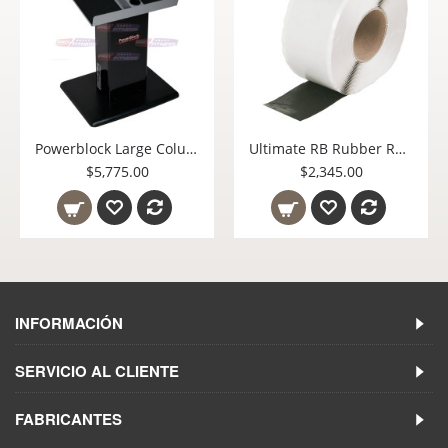
Powerblock Large Column Stand 600-00143-01
Ultimate RB Rubber Rollo de Cinta para Instalación de Piso de Hule para Gimnasio (Sure-Grip Seaming Tape) 2.5"X75'
$5,775.00
$2,345.00
INFORMACIÓN
SERVICIO AL CLIENTE
FABRICANTES