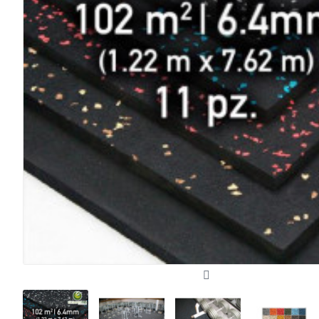
Ultimate RB Rubber Transition Strips Transiciones Piso de Hule para Gimnasio Color Negro
$1,293.74