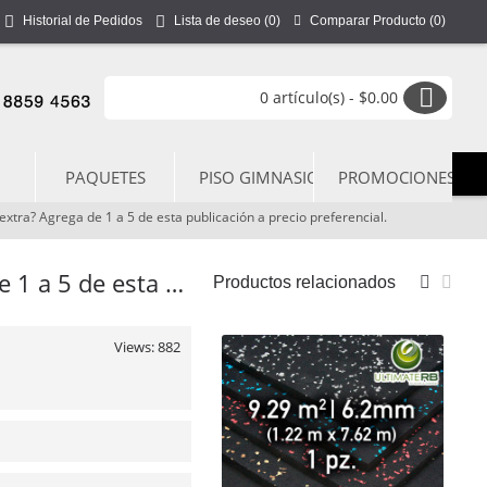
Comparar Producto (
0
)
Historial de Pedidos
Lista de deseo (
0
)
0 artículo(s) - $0.00
PAQUETES
PISO GIMNASIO
PROMOCIONES
 extra? Agrega de 1 a 5 de esta publicación a precio preferencial.
Pediste una tarima de 6 rollos de 50' X 4' a 6.4mm y necesitas rollos extra? Agrega de 1 a 5 de esta publicación a precio preferencial.
Productos relacionados
Views: 882