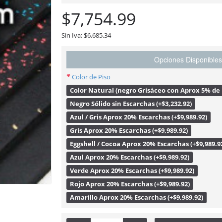
$7,754.99
Sin Iva: $6,685.34
Ultimate RB Rubber Piso de Hule para Gimnasio en Rollo de 25' X 4' X 3/8" ( 7.62mts X 1.22mts. 9.29m2 a 9.5mm de Espesor) 30Q48*302500
Ultimate RB Rubber Piso de Hule para Gimnasio en Rollo de 50' X 4' 3/8" ( 15.24mts X 1.22mts. 18.58m2 a 9.5mm de Espesor)
$20,004.23
$36,334.24
Opciones Disponibles
Color de Piso
Color Natural (negro Grisáceo con Aprox 5% de 
Negro Sólido sin Escarchas (+$3,232.92)
Azul / Gris Aprox 20% Escarchas (+$9,989.92)
Gris Aprox 20% Escarchas (+$9,989.92)
Eggshell / Cocoa Aprox 20% Escarchas (+$9,989.9
Azul Aprox 20% Escarchas (+$9,989.92)
Verde Aprox 20% Escarchas (+$9,989.92)
Rojo Aprox 20% Escarchas (+$9,989.92)
Amarillo Aprox 20% Escarchas (+$9,989.92)