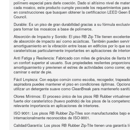
polímero especial para darle coeción. Dado si altísimo nivel de mater
cada moaico, este producto cumple yexcede los requerimientos para 
en construcciones que busquen obtener la certificacion LEED Geen B
Council.
Durable: Es un piso de gran durabilidad gracias a su fórmula exclusi
para formar los mosaicos a base de polímeros.
Absorción de Impacto y Sonido: El piso RB Zip TIle tienen excelent
de absorción de impacto así como acústicas. También pueden servi
amortiguamiento en la vibración entre losas en edificios por lo que s
caraterísticas particularmente importantes en aplicaciones de interior
Anti Fatiga y Resilencia: Fabricado con miles de gránulos de llanta tr
un confort superior al usuario. Sus propiedades resilentes proporcion
amortiguamiento y previenen el estres de actividades como correr, ej
caminar o estar de pie.
Fácil Lmpieza: Con equipo común como escoba, recogedor, trapeador
aspiradora puedes mantener el piso en condiciones óptimas. Opcio
utilizar un detergente suave como CleanBreak para mantenerlo sanit
Olores Mínimos: El proceso único de los pisos RB Rubber virtualment
fuerte olor caraterístico (huevo podrido) de los pisos de la competen
relevante importancia en aplicaciones de interiores.
ISO 9001: Los pisos RB Rubber Zip-Tiles son manufacturados bajo 
internacionalmente reconocidos de ISO-9001.
Calidad/Garantía: Los pisos RB Rubber Zip-Tile tienen una garantía l