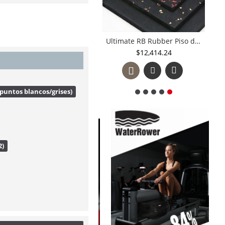
Ultimate RB Rubber Piso de Hule para Gimnasio en Rollo de 25' X 4' X 3/8" ( 7.62mts X 1.22mts. 9.29m2 a 9.5mm de Espesor) 30Q48*302500 Precio 2do rollo en adelante
Ultimate RB Rubber Piso de Hule para Gimnasio en Rollo de 25' X 4' 1/4" ( 7.62mts X 1.22mts. 9.29m2 a 6.4mm de Espesor) 30K48*002500
$18,395.00
$12,414.24
puntos blancos/grises)
2)