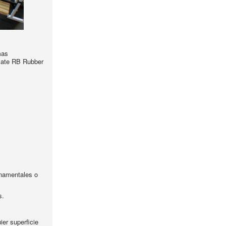
mas
imate RB Rubber
rnamentales o
s.
ier superficie