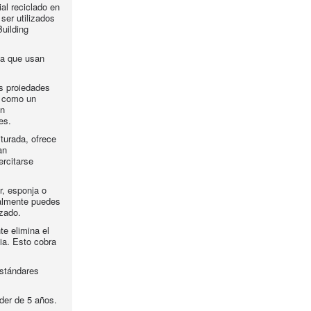
ial reciclado en
ser utilizados
uilding
va que usan
es proiedades
r como un
on
es.
iturada, ofrece
an
ercitarse
, esponja o
nalmente puedes
izado.
e elimina el
cia. Esto cobra
estándares
íder de 5 años.