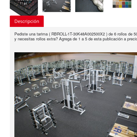
Descripción
Pediste una tarima ( RBROLL-1T-30K48A002500X2 ) de 6 rollos de 50
y necesitas rollos extra? Agrega de 1 a 5 de esta publicación a preci