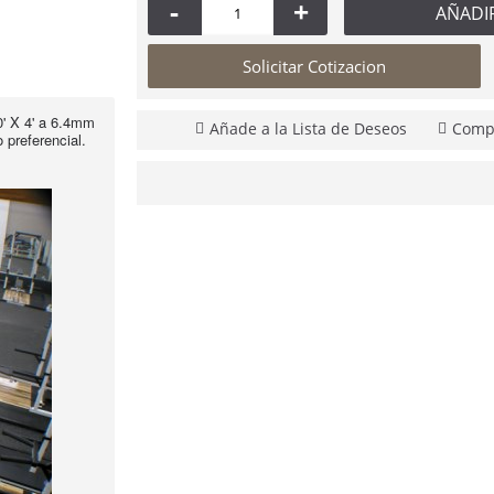
-
+
AÑADI
Solicitar Cotizacion
' X 4' a 6.4mm
Añade a la Lista de Deseos
Compa
o preferencial.