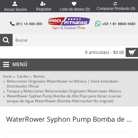
Comparar Producto (
0
)
Registrar
Lista de deseo (
0
)
Iniciar Sesión
0 artículo(s) - $0.00
MENÚ
Inicio
Cardio
Remos
Refacciones Originales WaterRower en México | Stock Inmediato -
Distribuidor Oficial
Tanque y Refacciones Relacionadas Originales Waterrower México
WaterRower Syphon Pump Bomba de Alto Flujo para llenar o vaciar
tanque de Agua WaterRower (Bomba Aftermarket No original)
WaterRower Syphon Pump Bomba de Alto Flujo para llenar o vaciar tanque de Agua WaterRower (Bomba Aftermarket No original)