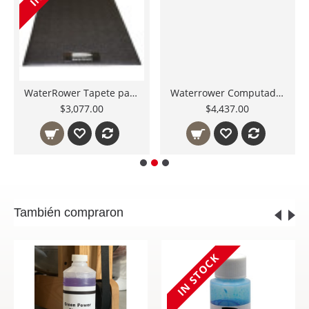
WaterRower Tapete para Remo WaterRower protege el piso
Waterrower Computadora Remadora A1 WRPC1000 Refacciones Originales México
$3,077.00
$4,437.00
También compraron
IN STOCK