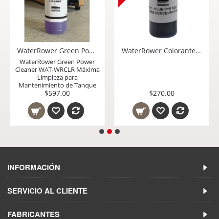
WaterRower Green Power Cleaner WAT-WRCLR Máxima Limpieza para Mantenimiento de Tanque
WaterRower Colorante Azul para Agua de Tanque Personaliza tu WaterRower Distribuidor WaterRower Mexico
WaterRower Green Power
Cleaner WAT-WRCLR Máxima
Limpieza para
Mantenimiento de Tanque
$597.00
$270.00
INFORMACIÓN
SERVICIO AL CLIENTE
FABRICANTES