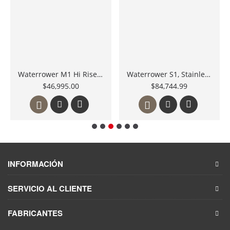
Waterrower M1 Hi Rise Máquina de Remo Metálica de Servicio Pesado M1-HIRISE México
Waterrower S1, Stainless steel, Máquina de Remo de Acero Inoxidable
$46,995.00
$84,744.99
INFORMACIÓN
SERVICIO AL CLIENTE
FABRICANTES