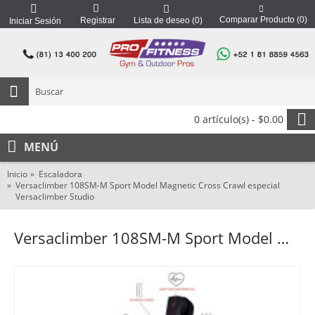
Comparar Producto (
0
)
Registrar
Lista de deseo (
0
)
Iniciar Sesión
0 artículo(s) - $0.00
MENÚ
Inicio
Escaladora
Versaclimber 108SM-M Sport Model Magnetic Cross Crawl especial
Versaclimber Studio
Versaclimber 108SM-M Sport Model Magnetic Cross Crawl especial Versaclimber Studio